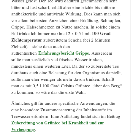
Wasser gelöst. Der Tee wird dadurch geschmacklich sehr
bitter und fast scharf, erhält aber eine leichte bis mittlere
antibakterielle und antivirale Wirkung. Dies kann man sich
vor allem bei ersten Anzeichen einer Erkältung, Schnupfen,
Grippe, Halsschmerzen zu Nutze machen. In solche einem
100 Grad
Fall trinke ich immer maximal 2 x 0,5 l mit
Ziehtemperatur
zubereitetem Sencha (bei 2 Minuten
Ziehzeit) – siehe dazu auch den
Erfahrungsbericht Grippe
authentischen
. Ausserdem
sollte man zusätzlich viel frisches Wasser trinken,
mindestens einen weiteren Liter. Da der so zubereitete Tee
durchaus auch eine Belastung für den Organismus darstellt,
sollte man eher weniger als mehr davon trinken. Schafft
man es mit 0,5 l 100 Grad Celsius Grüntee „über den Berg“
zu kommen, so wäre das die erste Wahl.
Ähnliches gilt für andere spezifische Anwendungen, die
eine besondere Zusammensetzung der Inhaltsstoffe im
Teewasser erfordern. Eine Auflistung findet sich im Beitrag
Zubereitung von Grüntee bei Krankheit und zur
Vorbeugung
.