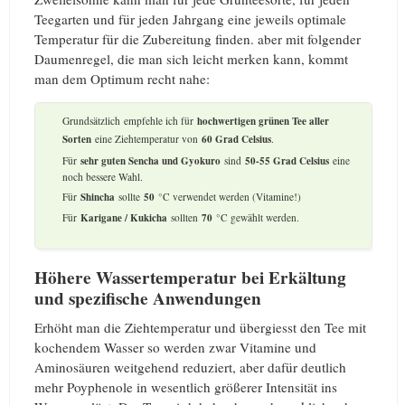
Teegarten und für jeden Jahrgang eine jeweils optimale
Temperatur für die Zubereitung finden. aber mit folgender
Daumenregel, die man sich leicht merken kann, kommt
man dem Optimum recht nahe:
Grundsätzlich empfehle ich für
hochwertigen grünen Tee aller
Sorten
eine Ziehtemperatur von
60 Grad Celsius
.
Für
sehr guten Sencha und Gyokuro
sind
50-55 Grad Celsius
eine
noch bessere Wahl.
Für
Shincha
sollte
50
°C verwendet werden (Vitamine!)
Für
Karigane / Kukicha
sollten
70
°C gewählt werden.
Höhere Wassertemperatur bei Erkältung
und spezifische Anwendungen
Erhöht man die Ziehtemperatur und übergiesst den Tee mit
kochendem Wasser so werden zwar Vitamine und
Aminosäuren weitgehend reduziert, aber dafür deutlich
mehr Poyphenole in wesentlich größerer Intensität ins