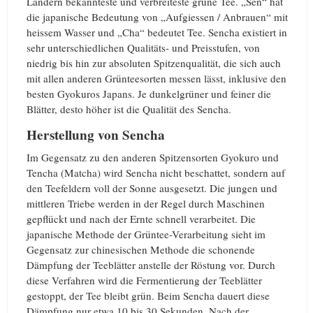
Ländern bekannteste und verbreiteste grüne Tee. „Sen“ hat
die japanische Bedeutung von „Aufgiessen / Anbrauen“ mit
heissem Wasser und „Cha“ bedeutet Tee. Sencha existiert in
sehr unterschiedlichen Qualitäts- und Preisstufen, von
niedrig bis hin zur absoluten Spitzenqualität, die sich auch
mit allen anderen Grünteesorten messen lässt, inklusive den
besten Gyokuros Japans. Je dunkelgrüner und feiner die
Blätter, desto höher ist die Qualität des Sencha.
Herstellung von Sencha
Im Gegensatz zu den anderen Spitzensorten Gyokuro und
Tencha (Matcha) wird Sencha nicht beschattet, sondern auf
den Teefeldern voll der Sonne ausgesetzt. Die jungen und
mittleren Triebe werden in der Regel durch Maschinen
gepflückt und nach der Ernte schnell verarbeitet. Die
japanische Methode der Grüntee-Verarbeitung sieht im
Gegensatz zur chinesischen Methode die schonende
Dämpfung der Teeblätter anstelle der Röstung vor. Durch
diese Verfahren wird die Fermentierung der Teeblätter
gestoppt, der Tee bleibt grün. Beim Sencha dauert diese
Dämpfung nur etwa 10 bis 30 Sekunden. Nach der