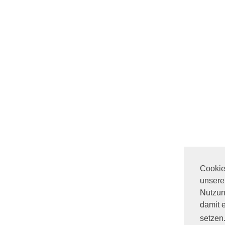
Cookies
unsere
Nutzun
damit 
setzen