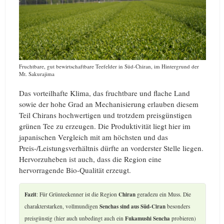
Fruchtbare, gut bewirtschaftbare Teefelder in Süd-Chiran, im Hintergrund der
Mt. Sakurajima
Das vorteilhafte Klima, das fruchtbare und flache Land
sowie der hohe Grad an Mechanisierung erlauben diesem
Teil Chirans hochwertigen und trotzdem preisgünstigen
grünen Tee zu erzeugen. Die Produktivität liegt hier im
japanischen Vergleich mit am höchsten und das
Preis-/Leistungsverhältnis dürfte an vorderster Stelle liegen.
Hervorzuheben ist auch, dass die Region eine
hervorragende Bio-Qualität erzeugt.
Fazit
: Für Grünteekenner ist die Region
Chiran
geradezu ein Muss. Die
charakterstarken, vollmundigen
Senchas sind aus Süd-Ciran
besonders
preisgünstig (hier auch unbedingt auch ein
Fukamushi Sencha
probieren)