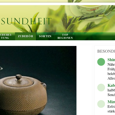
UBEREI-
TOP
ZUBEHÖR
SORTEN
TUNG
REGIONEN
BESOND
Shi
Nährs
Früh
bele
Allr
Kab
halb
Senc
Mizu
Erfr
stär