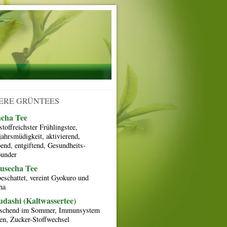
ERE GRÜNTEES
ncha Tee
toffreichster Frühlingstee,
jahrsmüdigkeit, aktivierend,
bend, entgiftend, Gesundheits-
ounder
usecha Tee
beschattet, vereint Gyokuro und
ha
dashi (Kaltwassertee)
ischend im Sommer, Immunsystem
ken, Zucker-Stoffwechsel