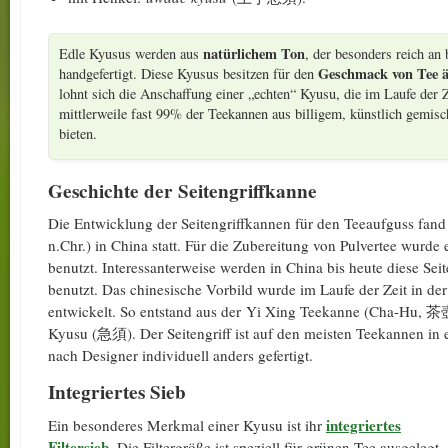
natürlichem Ton
Edle Kyusus werden aus
, der besonders reich an 
Geschmack von Tee äu
handgefertigt. Diese Kyusus besitzen für den
lohnt sich die Anschaffung einer „echten“ Kyusu, die im Laufe der
mittlerweile fast 99% der Teekannen aus billigem, künstlich gemisc
bieten.
Geschichte der Seitengriffkanne
Die Entwicklung der Seitengriffkannen für den Teeaufguss fan
n.Chr.) in China statt. Für die Zubereitung von Pulvertee wurde
benutzt. Interessanterweise werden in China bis heute diese Sei
benutzt. Das chinesische Vorbild wurde im Laufe der Zeit in der
entwickelt. So entstand aus der Yi Xing Teekanne (Cha-Hu, 茶
Kyusu (急須). Der Seitengriff ist auf den meisten Teekannen in 
nach Designer individuell anders gefertigt.
Integriertes Sieb
integriertes
Ein besonderes Merkmal einer Kyusu ist ihr
Filtersieb
. Die Filtergröße ist speziell für grünen Tee ausgelegt.