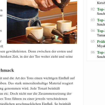
Kiris
02
Top-
en
Sench
he
03
Top-
Sench
04
Top-
zt
Tamar
r
05
Präf
oll
Miyak
ssen gewährleisten. Denn zwischen der ersten und
06
Top-
henken Zeit, in der der Tee weiter zieht und seine
Sench
eschmack
ät und die Art des Tons einen wichtigen Einfluß auf
en. Das stark mineralienhaltige Material reagiert
ung genommen wird. Jede Tonart beinhält
an etc. Doch nicht nur die Zusammensetzung der
es Tons führen zu einer jeweils verschiedenen
hiedlichen geschmacklichen Einfluß. So beinhält