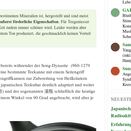
Lebe
GAB
Blut
bestimmten Mineralien ist, hergestellt und sind meist
Stim
ßerst förderliche Eigenschaften
. Für Teegeniesser
Konz
 Zeit zudem immer schöner wird. Leider werden aber
Musk
htem Ton produziert, die geschmacklich keinen Vorteil
Schm
San
Yang
(ink
Haut
d bereits währender der Song-Dynastie (960-1279
Sun
 eine bestimmte Teekanne mit einem Seitengriff
Auge
tengriffkannen zur Zubereitung von Heilkräutern
Synd
Kreis
 japanischen Teekultur deutlich adaptiert und weiter
壺) und der sogenannten 湯瓶 schließlich die heutige
einem Winkel von 90 Grad angebracht, wird aber je
NEUESTE
Japanisch
Radioakti
Erfahrung