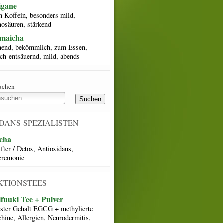
igane
 Koffein, besonders mild,
osäuren, stärkend
maicha
end, bekömmlich, zum Essen,
sch-entsäuernd, mild, abends
suchen
DANS-SPEZIALISTEN
cha
fter / Detox, Antioxidans,
eremonie
KTIONSTEES
fuuki Tee + Pulver
ster Gehalt EGCG + methylierte
chine, Allergien, Neurodermitis,