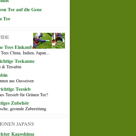
itis
on Tee auf die Gene
a Tee
UIDE
e Tees Einkaufsführer
 Tees China, Indien, Japan...
richtige Teekanne
 & Tetsubin
ubin
nnen aus Gusseisen
ichtige Teesieb
es Teesieb für Grünen Tee?
tiges Zubehör
ische, gesunde Zubereitung
IONEN JAPANS
ektur Kagoshima