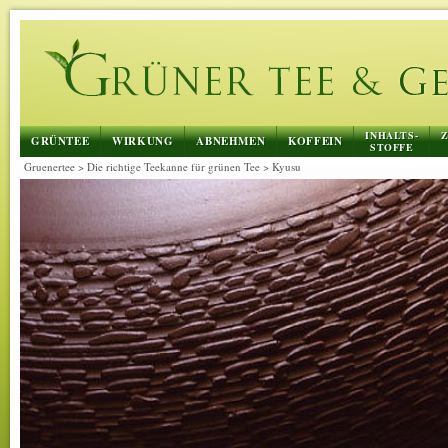
INHALTS-
Z
GRÜNTEE
WIRKUNG
ABNEHMEN
KOFFEIN
STOFFE
Gruenertee
>
Die richtige Teekanne für grünen Tee
>
Kyusu