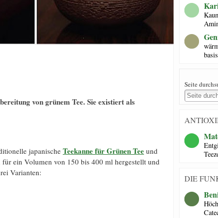
Kar
Kaum
Amin
Gen
wärm
basi
Seite durch
bereitung von grünem Tee. Sie existiert als
ANTIOXI
Mat
Entgi
Teekanne für Grünen Tee
itionelle japanische
und
Teez
on für ein Volumen von 150 bis 400 ml hergestellt und
rei Varianten:
DIE FUN
Beni
Höch
Cate