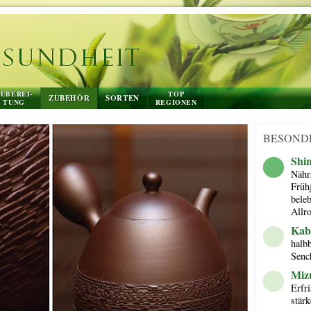
UBEREI-
TOP
ZUBEHÖR
SORTEN
TUNG
REGIONEN
BESOND
Shi
Nährs
Früh
bele
Allr
Kab
halb
Senc
Mizu
Erfr
stär