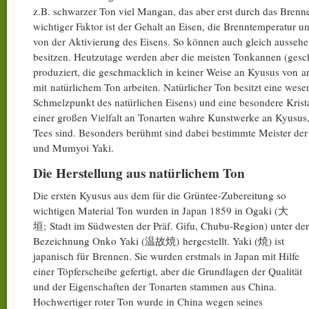
z.B. schwarzer Ton viel Mangan, das aber erst durch das Brennen
wichtiger Faktor ist der Gehalt an Eisen, die Brenntemperatur u
von der Aktivierung des Eisens. So können auch gleich ausse
besitzen. Heutzutage werden aber die meisten Tonkannen (gesc
produziert, die geschmacklich in keiner Weise an Kyusus von ar
mit natürlichem Ton arbeiten. Natürlicher Ton besitzt eine wesen
Schmelzpunkt des natürlichen Eisens) und eine besondere Krista
einer großen Vielfalt an Tonarten wahre Kunstwerke an Kyusus,
Tees sind. Besonders berühmt sind dabei bestimmte Meister d
und Mumyoi Yaki.
Die Herstellung aus natürlichem Ton
Die ersten Kyusus aus dem für die Grüntee-Zubereitung so
wichtigen Material Ton wurden in Japan 1859 in Ogaki (大
垣; Stadt im Südwesten der Präf. Gifu, Chubu-Region) unter der
Bezeichnung Onko Yaki (温故焼) hergestellt. Yaki (焼) ist
japanisch für Brennen. Sie wurden erstmals in Japan mit Hilfe
einer Töpferscheibe gefertigt, aber die Grundlagen der Qualität
und der Eigenschaften der Tonarten stammen aus China.
Hochwertiger roter Ton wurde in China wegen seines