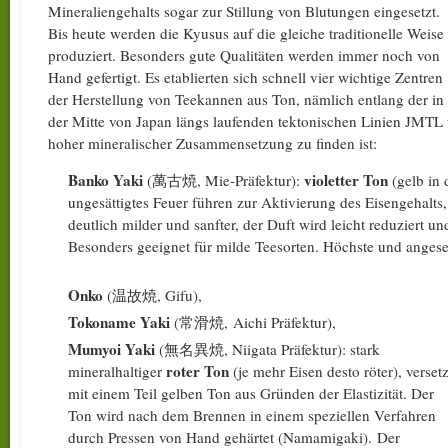
Mineraliengehalts sogar zur Stillung von Blutungen eingesetzt.
Bis heute werden die Kyusus auf die gleiche traditionelle Weise
produziert. Besonders gute Qualitäten werden immer noch von
Hand gefertigt. Es etablierten sich schnell vier wichtige Zentren
der Herstellung von Teekannen aus Ton, nämlich entlang der in
der Mitte von Japan längs laufenden tektonischen Linien JMT
hoher mineralischer Zusammensetzung zu finden ist:
Banko Yaki
violetter Ton
(萬古焼, Mie-Präfektur):
(gelb in
ungesättigtes Feuer führen zur Aktivierung des Eisengehalts,
deutlich milder und sanfter, der Duft wird leicht reduziert 
Besonders geeignet für milde Teesorten. Höchste und angese
Onko
(温故焼, Gifu),
Tokoname Yaki
(常滑焼, Aichi Präfektur),
Mumyoi Yaki
(無名異焼, Niigata Präfektur): stark
roter Ton
mineralhaltiger
(je mehr Eisen desto röter), versetz
mit einem Teil gelben Ton aus Gründen der Elastizität. Der
Ton wird nach dem Brennen in einem speziellen Verfahren
durch Pressen von Hand gehärtet (Namamigaki). Der