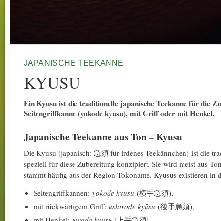
JAPANISCHE TEEKANNE
KYUSU
Ein Kyusu ist die traditionelle japanische Teekanne für die Zu
Seitengriffkanne (yokode kyusu), mit Griff oder mit Henkel.
Japanische Teekanne aus Ton – Kyusu
Die Kyusu (japanisch: 急須 für irdenes Teekännchen) ist die trad
speziell für diese Zubereitung konzipiert. Sie wird meist aus T
stammt häufig aus der Region Tokoname. Kyusus existieren in d
Seitengriffkannen:
yokode kyūsu
(横手急須),
mit rückwärtigem Griff:
ushirode kyūsu
(後手急須),
mit Henkel:
uwade kyūsu
(上手急須).