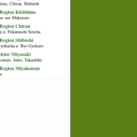
hima, Chiran, Shibushi
Region Kirishima
as aus Makizono
Region Chiran
a u. Fukamushi Sencha
Region Shibushi
yokucha u. Bio-Gyokuro
ektur Miyazaki
onojo, Saito, Takachiho
Region Miyakonojo
a