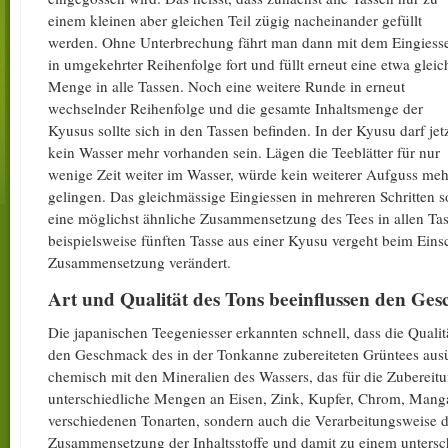
einem kleinen aber gleichen Teil zügig nacheinander gefüllt
werden. Ohne Unterbrechung fährt man dann mit dem Eingiess
in umgekehrter Reihenfolge fort und füllt erneut eine etwa gleic
Menge in alle Tassen. Noch eine weitere Runde in erneut
wechselnder Reihenfolge und die gesamte Inhaltsmenge der
Kyusus sollte sich in den Tassen befinden. In der Kyusu darf jet
kein Wasser mehr vorhanden sein. Lägen die Teeblätter für nur
wenige Zeit weiter im Wasser, würde kein weiterer Aufguss meh
gelingen. Das gleichmässige Eingiessen in mehreren Schritten s
eine möglichst ähnliche Zusammensetzung des Tees in allen Ta
beispielsweise fünften Tasse aus einer Kyusu vergeht beim Einsc
Zusammensetzung verändert.
Art und Qualität des Tons beeinflussen den G
Die japanischen Teegeniesser erkannten schnell, dass die Qualit
den Geschmack des in der Tonkanne zubereiteten Grüntees ausüb
chemisch mit den Mineralien des Wassers, das für die Zubereit
unterschiedliche Mengen an Eisen, Zink, Kupfer, Chrom, Mang
verschiedenen Tonarten, sondern auch die Verarbeitungsweise d
Zusammensetzung der Inhaltsstoffe und damit zu einem untersc