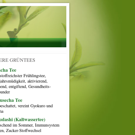
ERE GRÜNTEES
ncha Tee
toffreichster Frühlingstee,
jahrsmüdigkeit, aktivierend,
bend, entgiftend, Gesundheits-
ounder
usecha Tee
beschattet, vereint Gyokuro und
ha
dashi (Kaltwassertee)
ischend im Sommer, Immunsystem
ken, Zucker-Stoffwechsel