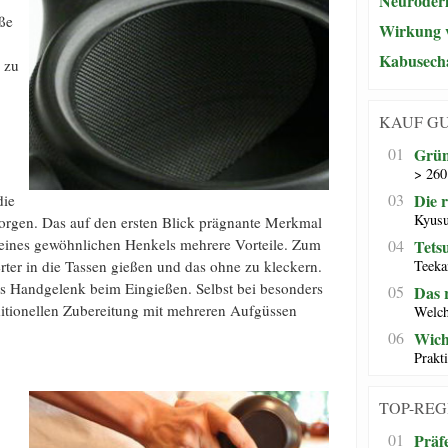
Neuroderm
ße
Wirkung v
Kabusech
 zu
KAUF G
01
Grün
> 260
03
Die 
die
Kyusu
sorgen. Das auf den ersten Blick prägnante Merkmal
er eines gewöhnlichen Henkels mehrere Vorteile. Zum
04
Tets
Teeka
ierter in die Tassen gießen und das ohne zu kleckern.
das Handgelenk beim Eingießen. Selbst bei besonders
05
Das r
ditionellen Zubereitung mit mehreren Aufgüssen
Welch
06
Wich
Prakt
TOP-REG
01
Präf