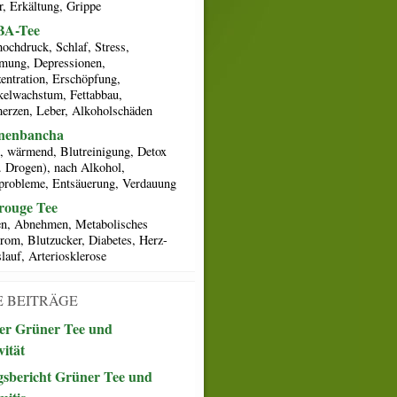
r, Erkältung, Grippe
A-Tee
hochdruck, Schlaf, Stress,
mung, Depressionen,
entration, Erschöpfung,
elwachstum, Fettabbau,
erzen, Leber, Alkoholschäden
nenbancha
, wärmend, Blutreinigung, Detox
l. Drogen), nach Alkohol,
probleme, Entsäuerung, Verdauung
rouge Tee
n, Abnehmen, Metabolisches
rom, Blutzucker, Diabetes, Herz-
lauf, Arteriosklerose
 BEITRÄGE
er Grüner Tee und
vität
sbericht Grüner Tee und