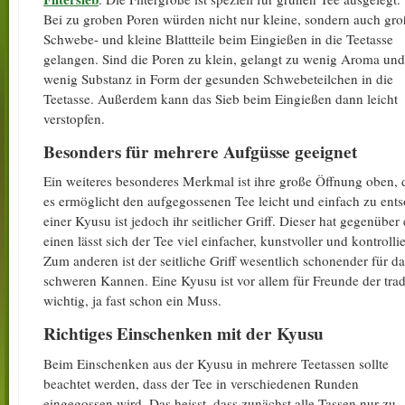
Bei zu groben Poren würden nicht nur kleine, sondern auch gro
Schwebe- und kleine Blattteile beim Eingießen in die Teetasse
gelangen. Sind die Poren zu klein, gelangt zu wenig Aroma und
wenig Substanz in Form der gesunden Schwebeteilchen in die
Teetasse. Außerdem kann das Sieb beim Eingießen dann leicht
verstopfen.
Besonders für mehrere Aufgüsse geeignet
Ein weiteres besonderes Merkmal ist ihre große Öffnung oben, 
es ermöglicht den aufgegossenen Tee leicht und einfach zu ent
einer Kyusu ist jedoch ihr seitlicher Griff. Dieser hat gegenüb
einen lässt sich der Tee viel einfacher, kunstvoller und kontroll
Zum anderen ist der seitliche Griff wesentlich schonender für 
schweren Kannen. Eine Kyusu ist vor allem für Freunde der tra
wichtig, ja fast schon ein Muss.
Richtiges Einschenken mit der Kyusu
Beim Einschenken aus der Kyusu in mehrere Teetassen sollte
beachtet werden, dass der Tee in verschiedenen Runden
eingegossen wird. Das heisst, dass zunächst alle Tassen nur zu